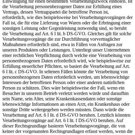
Einwilligung für einen bestimmten Verarbeitungszweck einholen. Ist
die Verarbeitung personenbezogener Daten zur Erfüllung eines
Vertrags, dessen Vertragspartei die betroffene Person ist,
erforderlich, wie dies beispielsweise bei Verarbeitungsvorgängen der
Fall ist, die für eine Lieferung von Waren oder die Erbringung einer
sonstigen Leistung oder Gegenleistung notwendig sind, so beruht
die Verarbeitung auf Art. 6 I lit. b DS-GVO. Gleiches gilt für solche
Verarbeitungsvorgänge die zur Durchführung vorvertraglicher
Maßnahmen erforderlich sind, etwa in Fällen von Anfragen zur
unseren Produkten oder Leistungen. Unterliegt unser Unternehmen
einer rechtlichen Verpflichtung durch welche eine Verarbeitung von
personenbezogenen Daten erforderlich wird, wie beispielsweise zur
Erfüllung steuerlicher Pflichten, so basiert die Verarbeitung auf Art.
6 I lit. c DS-GVO. In seltenen Fällen könnte die Verarbeitung von
personenbezogenen Daten erforderlich werden, um lebenswichtige
Interessen der betroffenen Person oder einer anderen natürlichen
Person zu schützen. Dies wäre beispielsweise der Fall, wenn ein
Besucher in unserem Betrieb verletzt werden würde und daraufhin
sein Name, sein Alter, seine Krankenkassendaten oder sonstige
lebenswichtige Informationen an einen Arzt, ein Krankenhaus oder
sonstige Dritte weitergegeben werden müssten. Dann würde die
Verarbeitung auf Art. 6 I lit. d DS-GVO beruhen. Letztlich könnten
Verarbeitungsvorgänge auf Art. 6 I lit. f DS-GVO beruhen. Auf
dieser Rechtsgrundlage basieren Verarbeitungsvorgänge, die von
keiner der vorgenannten Rechtsgrundlagen erfasst werden, wenn die